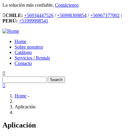
Skip
La solución más confiable,
Contáctenos
to
CHILE:
+56934447526
/
+56998369854
/
+56967377002
|
main
PERÚ:
+51999998541
content
Home
Sobre nosotros
Main
Catálogo
navigation
Servicios / Rentals
Contacto
Search
Home
-
Breadcrumb
Aplicación
Aplicación