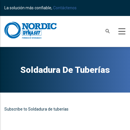
Skip
La solución más confiable,
Contáctenos
to
main
content
Soldadura De Tuberías
Subscribe to Soldadura de tuberías