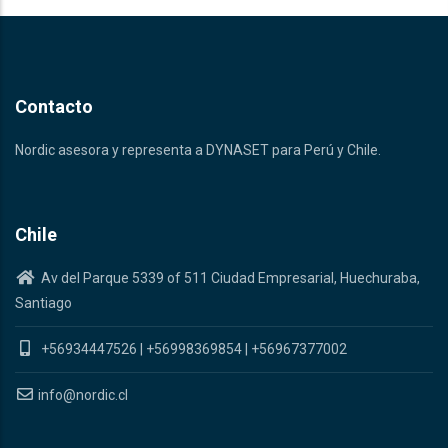
Contacto
Nordic asesora y representa a DYNASET para Perú y Chile.
Chile
Av del Parque 5339 of 511 Ciudad Empresarial, Huechuraba,
Santiago
+56934447526
|
+56998369854
|
+56967377002
info@nordic.cl