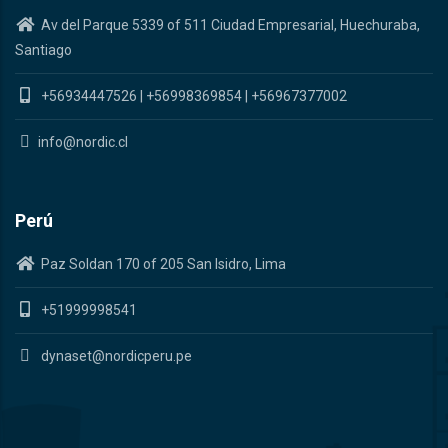
Av del Parque 5339 of 511 Ciudad Empresarial, Huechuraba,
Santiago
+56934447526
|
+56998369854
|
+56967377002
info@nordic.cl
Perú
Paz Soldan 170 of 205 San Isidro, Lima
+51999998541
dynaset@nordicperu.pe