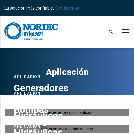
Skip
La solución más confiable,
Contáctenos
to
main
content
Aplicación
APLICACIÓN
Generadores
APLICACIÓN
Hidráulicos
APLICACIÓN
Compresores
Bombas
Hidráulicos
Sumergibles
APLICACIÓN
Hidráulicas