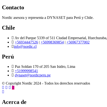
Contacto
Nordic asesora y representa a DYNASET para Perú y Chile.
Chile
Av del Parque 5339 of 511 Ciudad Empresarial, Huechuraba,
+56934447526
|
+56998369854
|
+56967377002
info@nordic.cl
Perú
Paz Soldan 170 of 205 San Isidro, Lima
+51999998541
dynaset@nordicperu.pe
© Copyright Nordic 2024 - Todos los derechos reservados
Acerca de