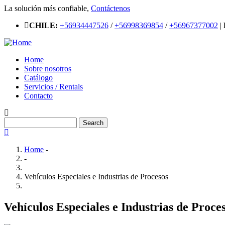
Skip
La solución más confiable,
Contáctenos
to
CHILE:
+56934447526
/
+56998369854
/
+56967377002
|
main
content
Home
Sobre nosotros
Main
Catálogo
navigation
Servicios / Rentals
Contacto
Search
Home
-
-
Breadcrumb
Vehículos Especiales e Industrias de Procesos
Vehículos Especiales e Industrias de Proce