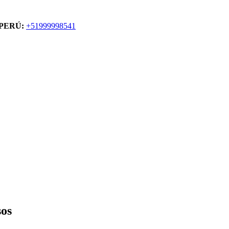
PERÚ:
+51999998541
sos