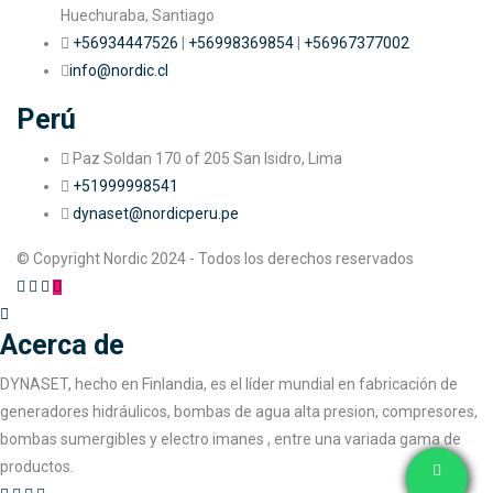
Huechuraba, Santiago
+56934447526
|
+56998369854
|
+56967377002
info@nordic.cl
Perú
Paz Soldan 170 of 205 San Isidro, Lima
+51999998541
dynaset@nordicperu.pe
© Copyright Nordic 2024 - Todos los derechos reservados
Acerca de
DYNASET, hecho en Finlandia, es el líder mundial en fabricación de
generadores hidráulicos, bombas de agua alta presion, compresores,
bombas sumergibles y electro imanes , entre una variada gama de
productos.