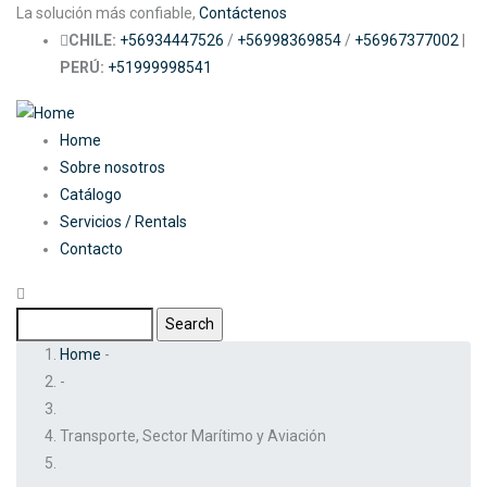
Skip
La solución más confiable,
Contáctenos
to
CHILE:
+56934447526
/
+56998369854
/
+56967377002
|
main
PERÚ:
+51999998541
content
Main
Home
Sobre nosotros
navigation
Catálogo
Servicios / Rentals
Contacto
Search
Breadcrumb
Home
-
-
Transporte, Sector Marítimo y Aviación