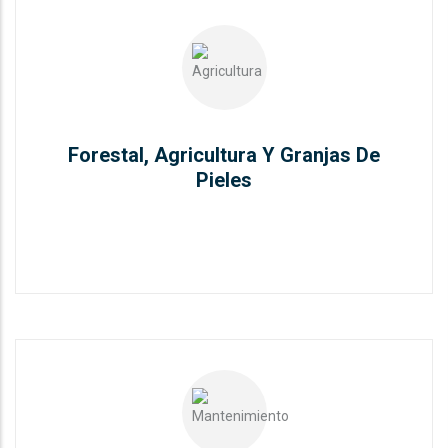
Forestal, Agricultura Y Granjas De
Pieles
Forestal, Agricultura Y Granjas De
READ MORE
Pieles
Servicio Y Mantenimiento