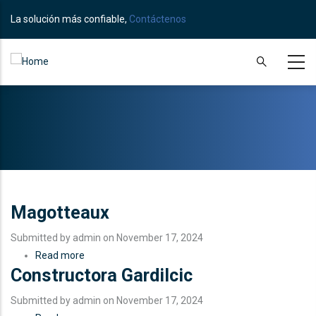
Skip
La solución más confiable,
Contáctenos
to
main
content
Magotteaux
Submitted by
admin
on November 17, 2024
Read more
about
Constructora Gardilcic
Magotteaux
Submitted by
admin
on November 17, 2024