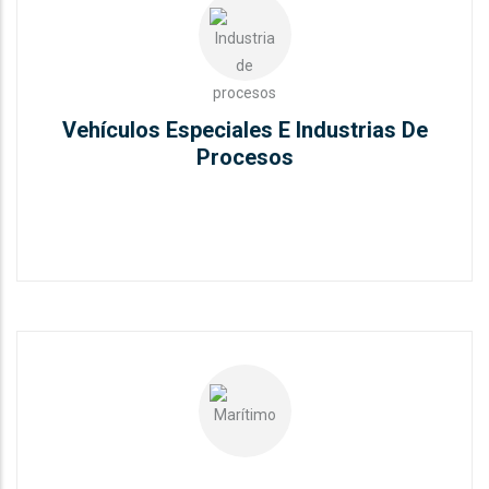
Vehículos Especiales E Industrias
De Procesos
Vehículos Especiales E Industrias De
READ MORE
Procesos
Transporte, Sector Marítimo Y
Aviación