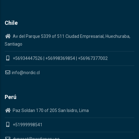
Chile
Av del Parque 5339 of 511 Ciudad Empresarial, Huechuraba,
Santiago
+56934447526
|
+56998369854
|
+56967377002
info@nordic.cl
Perú
Paz Soldan 170 of 205 San Isidro, Lima
+51999998541