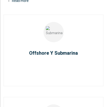
Read more
about
Constructora
Gardilcic
Offshore Y Submarina
READ MORE
Offshore Y Submarina