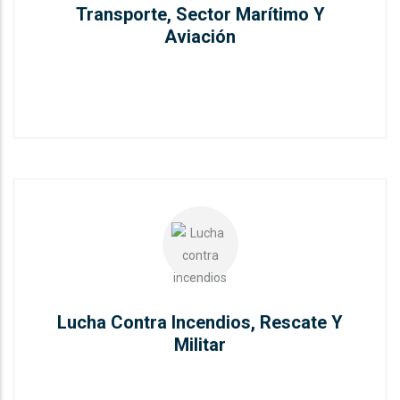
Transporte, Sector Marítimo Y
READ MORE
Aviación
Lucha Contra Incendios, Rescate
Y Militar
Lucha Contra Incendios, Rescate Y
READ MORE
Militar