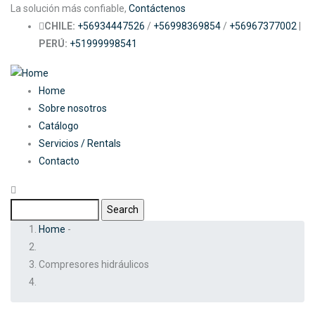
Skip
La solución más confiable,
Contáctenos
to
CHILE:
+56934447526
/
+56998369854
/
+56967377002
|
main
PERÚ:
+51999998541
content
Main
Home
Sobre nosotros
navigation
Catálogo
Servicios / Rentals
Contacto
Search
Breadcrumb
Home
-
Compresores hidráulicos