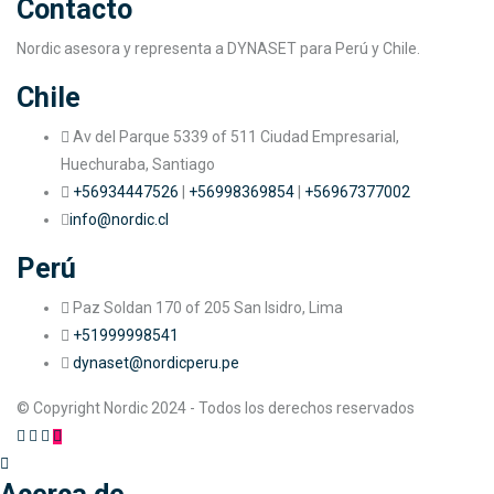
Contacto
Nordic asesora y representa a DYNASET para Perú y Chile.
Chile
Av del Parque 5339 of 511 Ciudad Empresarial,
Huechuraba, Santiago
+56934447526
|
+56998369854
|
+56967377002
info@nordic.cl
Perú
Paz Soldan 170 of 205 San Isidro, Lima
+51999998541
dynaset@nordicperu.pe
© Copyright Nordic 2024 - Todos los derechos reservados