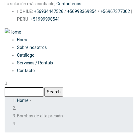
Skip
La solución más confiable,
Contáctenos
to
CHILE:
+56934447526
/
+56998369854
/
+56967377002
|
main
PERÚ:
+51999998541
content
Main
Home
Sobre nosotros
navigation
Catálogo
Servicios / Rentals
Contacto
Search
Breadcrumb
Home
-
Bombas de alta presión