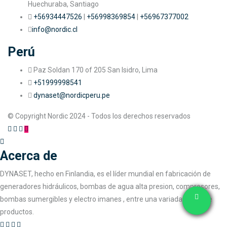
Huechuraba, Santiago
+56934447526
|
+56998369854
|
+56967377002
info@nordic.cl
Perú
Paz Soldan 170 of 205 San Isidro, Lima
+51999998541
dynaset@nordicperu.pe
© Copyright Nordic 2024 - Todos los derechos reservados
Acerca de
DYNASET, hecho en Finlandia, es el líder mundial en fabricación de
generadores hidráulicos, bombas de agua alta presion, compresores,
bombas sumergibles y electro imanes , entre una variada gama de
productos.