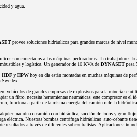
icidad y agua,
ASET
provee soluciones hidráulicos para grandes marcas de nivel mund
licos son conectados a las máquinas perforadoras. Lo trabajadores lo a
ombustibles y logística. Un generador de 10 KVA de
DYNASET
pesa 
,
HDF
y
HPW
hoy en día están montadas en muchas máquinas de perf
o Swellex.
n vehículos de grandes empresas de explosivos para la minería se util
limpiar un filtro, necesita herramientas neumáticas este compresor es el 
o, funciona a partir de la misma energía del camión o de la hidráulic
lquier maquina o camión con hidráulica, succión de lodos y gran flujo d
arga eléctrica. Nuestras bombas centrifuga hidráulicas auto-cebante tien
 resultados a través de diferentes subcontratistas. Aplicaciones: inund