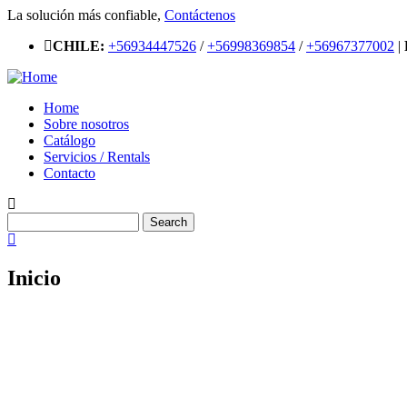
Skip
La solución más confiable,
Contáctenos
to
CHILE:
+56934447526
/
+56998369854
/
+56967377002
|
main
content
Home
Sobre nosotros
Main
Catálogo
navigation
Servicios / Rentals
Contacto
Search
Inicio